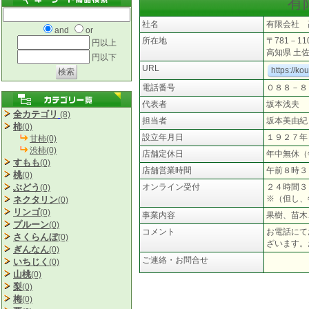
有
社名
有限会社 
and
or
所在地
〒781－11
円以上
高知県 土
円以下
URL
https://k
電話番号
０８８－８
代表者
坂本浅夫
全カテゴリ
(8)
担当者
坂本美由紀
柿
(0)
設立年月日
１９２７年
甘柿(0)
渋柿(0)
店舗定休日
年中無休（
すもも
(0)
店舗営業時間
午前８時３
桃
(0)
ぶどう
オンライン受付
２４時間３
(0)
※（但し、
ネクタリン
(0)
リンゴ
(0)
事業内容
果樹、苗木
プルーン
(0)
コメント
お電話にて
さくらんぼ
(0)
ざいます。
ぎんなん
(0)
ご連絡・お問合せ
いちじく
(0)
山桃
(0)
梨
(0)
梅
(0)