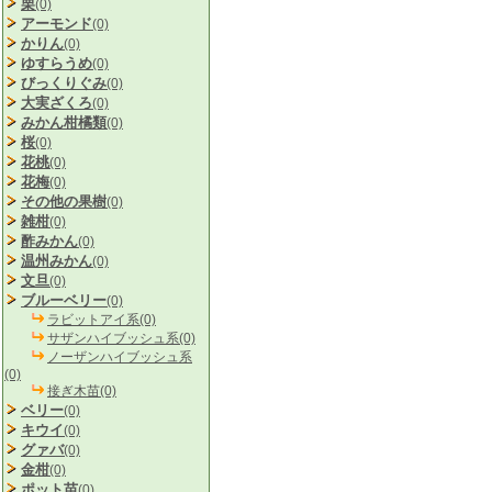
栗
(0)
アーモンド
(0)
かりん
(0)
ゆすらうめ
(0)
びっくりぐみ
(0)
大実ざくろ
(0)
みかん柑橘類
(0)
桜
(0)
花桃
(0)
花梅
(0)
その他の果樹
(0)
雑柑
(0)
酢みかん
(0)
温州みかん
(0)
文旦
(0)
ブルーベリー
(0)
ラビットアイ系(0)
サザンハイブッシュ系(0)
ノーザンハイブッシュ系
(0)
接ぎ木苗(0)
ベリー
(0)
キウイ
(0)
グァバ
(0)
金柑
(0)
ポット苗
(0)