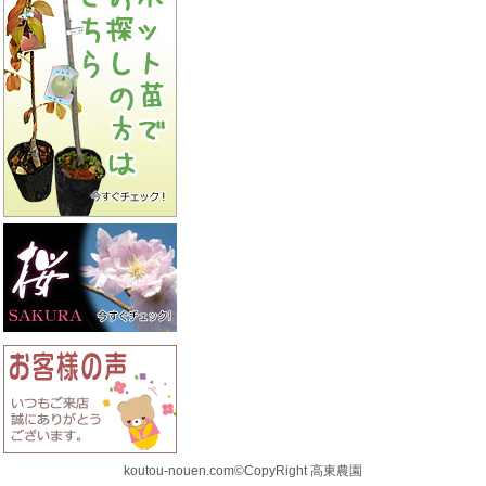
koutou-nouen.com©CopyRight 高東農園