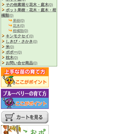
その他素堀り花木・庭木
(0)
ポット果樹・花木・庭木・柑
橘類
(0)
果樹(0)
花木(0)
柑橘類(0)
キンモクセイ
(0)
しきび・さかき
(0)
米
(0)
ポポー
(0)
枕木
(0)
お問い合せ商品
(0)