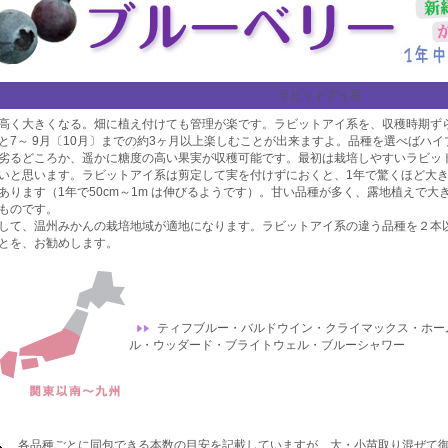
ラビットアイ系
高く大きくなる。畑に植え付けても管理が楽です。ラビットアイ系を、収穫時期ず
と7～ 9月〔10月〕までの約3ヶ月以上楽しむことが出来ますよ。品種を選べばハイ
劣るどころか、遥かに糖度の高い果実が収穫可能です。最初は栽培しやすいラビッ
いと思います。ラビットアイ系は剪定して実を付けずにおくと、1年で驚くほど大
あります（1年で50cm～1m は伸びるようです）。甘い品種が多く、露地植えで大
ものです。
して、温州みかんの栽培地域が適地になります。ラビットアイ系の違う品種を２本
とを、お勧めします。
ティフブルー・バルドウイン・クライマックス・ホー
ル・ウッダード・ブライトウェル・ブルーシャワー
各品種ごとに同包できる本数の目安を記載していますが、大・小苗取り混ぜて