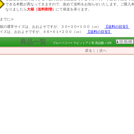
できる本数が異なってきますので、改めて送料をお知らせいたします。ご購入
なりましたら
大箱（送料割増）
にて発送を承ります。
までに≫
箱の通常サイズは、おおよそですが、３０×３０×１００（㎝）
【送料の目安】
イズは、おおよそですが、４６×４１×２００（㎝）
【送料の目安】
商品一覧
ブルーベリー> ラビットアイ系 商品数＝0件
戻る｜｜次へ