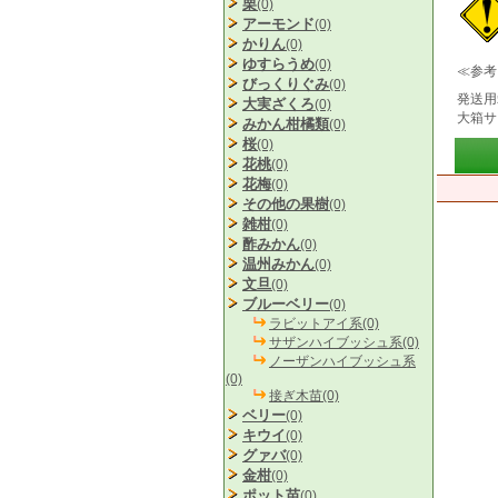
栗
(0)
アーモンド
(0)
かりん
(0)
ゆすらうめ
(0)
≪参考
びっくりぐみ
(0)
発送用
大実ざくろ
(0)
大箱サ
みかん柑橘類
(0)
桜
(0)
花桃
(0)
花梅
(0)
その他の果樹
(0)
雑柑
(0)
酢みかん
(0)
温州みかん
(0)
文旦
(0)
ブルーベリー
(0)
ラビットアイ系(0)
サザンハイブッシュ系(0)
ノーザンハイブッシュ系
(0)
接ぎ木苗(0)
ベリー
(0)
キウイ
(0)
グァバ
(0)
金柑
(0)
ポット苗
(0)