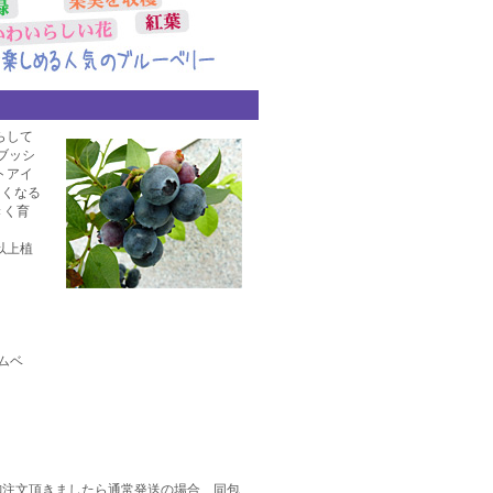
らして
ブッシ
トアイ
きくなる
きく育
以上植
ムベ
御注文頂きましたら通常発送の場合、同包