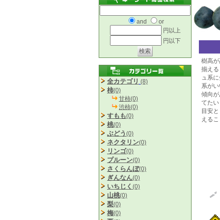
and
or
円以上
円以下
樹高が
揃える
ュ系に
全カテゴリ
(8)
系がい
柿
(0)
傾向が
甘柿(0)
てたい
渋柿(0)
目安と
すもも
(0)
えるこ
桃
(0)
ぶどう
(0)
ネクタリン
(0)
リンゴ
(0)
プルーン
(0)
さくらんぼ
(0)
ぎんなん
(0)
いちじく
(0)
山桃
(0)
梨
(0)
梅
(0)