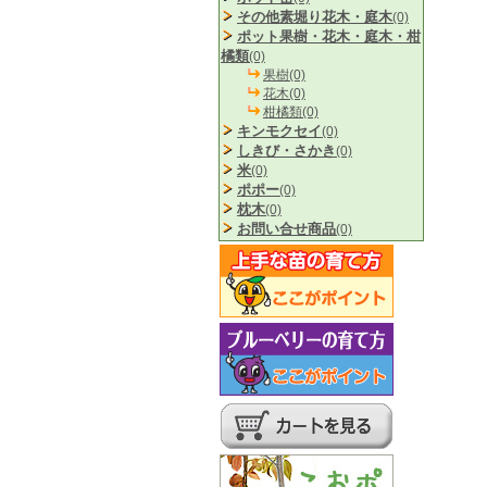
その他素堀り花木・庭木
(0)
ポット果樹・花木・庭木・柑
橘類
(0)
果樹(0)
花木(0)
柑橘類(0)
キンモクセイ
(0)
しきび・さかき
(0)
米
(0)
ポポー
(0)
枕木
(0)
お問い合せ商品
(0)