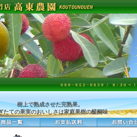
樹上で熟成させた完熟果。
ぎたての果実のおいしさは家庭果樹の醍醐味