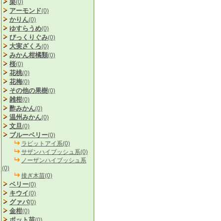
栗
(0)
アーモンド
(0)
かりん
(0)
ゆすらうめ
(0)
びっくりぐみ
(0)
大実ざくろ
(0)
みかん柑橘類
(0)
桜
(0)
花桃
(0)
花梅
(0)
その他の果樹
(0)
雑柑
(0)
酢みかん
(0)
温州みかん
(0)
文旦
(0)
ブルーベリー
(0)
ラビットアイ系(0)
サザンハイブッシュ系(0)
ノーザンハイブッシュ系
(0)
接ぎ木苗(0)
ベリー
(0)
キウイ
(0)
グァバ
(0)
金柑
(0)
ポット苗
(0)