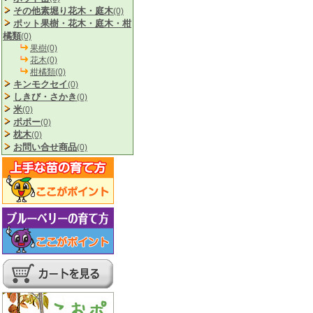
その他素堀り花木・庭木
(0)
ポット果樹・花木・庭木・柑
橘類
(0)
果樹(0)
花木(0)
柑橘類(0)
キンモクセイ
(0)
しきび・さかき
(0)
米
(0)
ポポー
(0)
枕木
(0)
お問い合せ商品
(0)