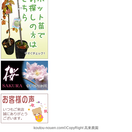
koutou-nouen.com©CopyRight 高東農園