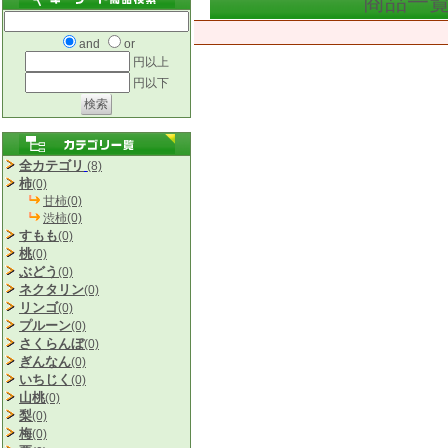
商品一
and
or
円以上
円以下
全カテゴリ
(8)
柿
(0)
甘柿(0)
渋柿(0)
すもも
(0)
桃
(0)
ぶどう
(0)
ネクタリン
(0)
リンゴ
(0)
プルーン
(0)
さくらんぼ
(0)
ぎんなん
(0)
いちじく
(0)
山桃
(0)
梨
(0)
梅
(0)