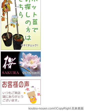
koutou-nouen.com©CopyRight 高東農園