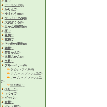
栗
(0)
アーモンド
(0)
かりん
(0)
ゆすらうめ
(0)
びっくりぐみ
(0)
大実ざくろ
(0)
みかん柑橘類
(0)
桜
(0)
花桃
(0)
花梅
(0)
その他の果樹
(0)
雑柑
(0)
酢みかん
(0)
温州みかん
(0)
文旦
(0)
ブルーベリー
(0)
ラビットアイ系(0)
サザンハイブッシュ系(0)
ノーザンハイブッシュ系
(0)
接ぎ木苗(0)
ベリー
(0)
キウイ
(0)
グァバ
(0)
金柑
(0)
ポット苗
(0)