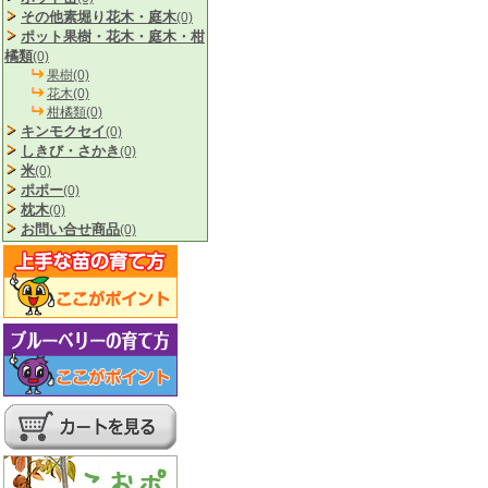
その他素堀り花木・庭木
(0)
ポット果樹・花木・庭木・柑
橘類
(0)
果樹(0)
花木(0)
柑橘類(0)
キンモクセイ
(0)
しきび・さかき
(0)
米
(0)
ポポー
(0)
枕木
(0)
お問い合せ商品
(0)