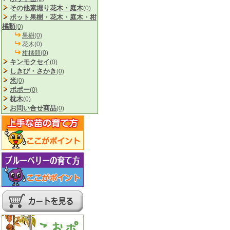
その他素堀り花木・庭木
(0)
ポット果樹・花木・庭木・柑
橘類
(0)
果樹(0)
花木(0)
柑橘類(0)
キンモクセイ
(0)
しきび・さかき
(0)
米
(0)
ポポー
(0)
枕木
(0)
お問い合せ商品
(0)