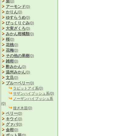
栗
(0)
アーモンド
(0)
かりん
(0)
ゆすらうめ
(0)
びっくりぐみ
(0)
大実ざくろ
(0)
みかん柑橘類
(0)
桜
(0)
花桃
(0)
花梅
(0)
その他の果樹
(0)
雑柑
(0)
酢みかん
(0)
温州みかん
(0)
文旦
(0)
ブルーベリー
(0)
ラビットアイ系(0)
サザンハイブッシュ系(0)
ノーザンハイブッシュ系
(0)
接ぎ木苗(0)
ベリー
(0)
キウイ
(0)
グァバ
(0)
金柑
(0)
ポット苗
(0)