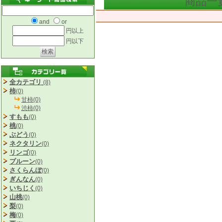
商品一
and
or
円以上
円以下
全カテゴリ
(8)
柿
(0)
甘柿(0)
渋柿(0)
すもも
(0)
桃
(0)
ぶどう
(0)
ネクタリン
(0)
リンゴ
(0)
プルーン
(0)
さくらんぼ
(0)
ぎんなん
(0)
いちじく
(0)
山桃
(0)
梨
(0)
梅
(0)