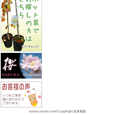
koutou-nouen.com©CopyRight 高東農園