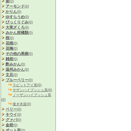
栗
(0)
アーモンド
(0)
かりん
(0)
ゆすらうめ
(0)
びっくりぐみ
(0)
大実ざくろ
(0)
みかん柑橘類
(0)
桜
(0)
花桃
(0)
花梅
(0)
その他の果樹
(0)
雑柑
(0)
酢みかん
(0)
温州みかん
(0)
文旦
(0)
ブルーベリー
(0)
ラビットアイ系(0)
サザンハイブッシュ系(0)
ノーザンハイブッシュ系
(0)
接ぎ木苗(0)
ベリー
(0)
キウイ
(0)
グァバ
(0)
金柑
(0)
ポット苗
(0)