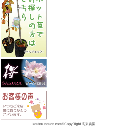
koutou-nouen.com©CopyRight 高東農園