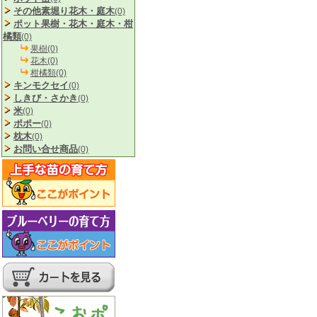
その他素堀り花木・庭木
(0)
ポット果樹・花木・庭木・柑
橘類
(0)
果樹(0)
花木(0)
柑橘類(0)
キンモクセイ
(0)
しきび・さかき
(0)
米
(0)
ポポー
(0)
枕木
(0)
お問い合せ商品
(0)