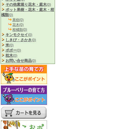
その他素堀り花木・庭木
(0)
ポット果樹・花木・庭木・柑
橘類
(0)
果樹(0)
花木(0)
柑橘類(0)
キンモクセイ
(0)
しきび・さかき
(0)
米
(0)
ポポー
(0)
枕木
(0)
お問い合せ商品
(0)