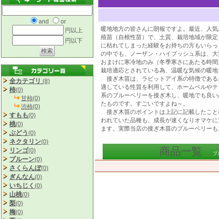
and
or
暖地地方の皆さんに朗報ですよ。最近、人気
円以上
殖苗（自根性苗）で、土質、栽培地域が限定
円以下
に枯れてしまった経験をお持ちの方もいらっ
の中でも、ノーザン・ハイブッシュ系は、大
おまけに寒冷地のみ（冬季寒さにあたる時間
栽培適応とされている為、温暖な気候の暖地
接ぎ木苗は、ラビットアイ系の特徴である土
全カテゴリ
(8)
適している性質を利用して、ホームベルやテ
柿
(0)
系のブルーベリーを接ぎ木し、暖地でも良い
甘柿(0)
たものです。すごいですよね～。
渋柿(0)
接ぎ木苗のポイントは上記に記載したこと
すもも
(0)
われていた品種も、成長が速くなりオマケに
桃
(0)
ます。実際当店の接ぎ木苗のブルーベリーも
ぶどう
(0)
ネクタリン
(0)
商品一覧
リンゴ
(0)
ブ
プルーン
(0)
さくらんぼ
(0)
ぎんなん
(0)
いちじく
(0)
山桃
(0)
梨
(0)
梅
(0)