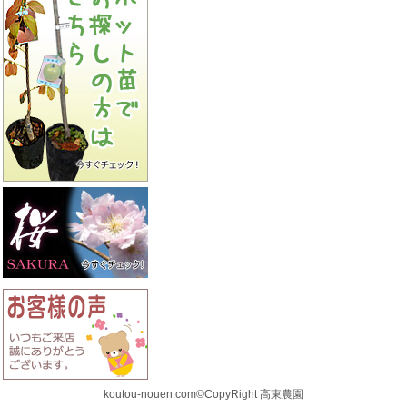
koutou-nouen.com©CopyRight 高東農園