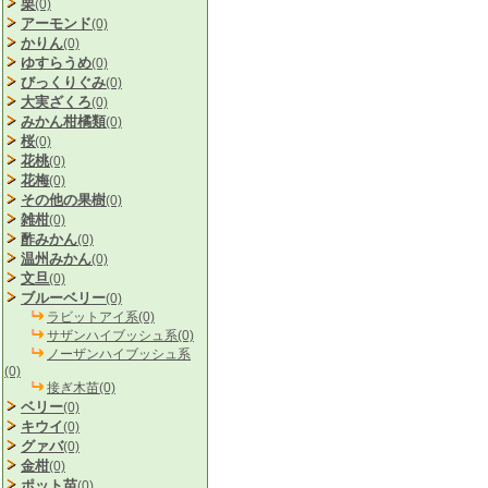
栗
(0)
アーモンド
(0)
かりん
(0)
ゆすらうめ
(0)
びっくりぐみ
(0)
大実ざくろ
(0)
みかん柑橘類
(0)
桜
(0)
花桃
(0)
花梅
(0)
その他の果樹
(0)
雑柑
(0)
酢みかん
(0)
温州みかん
(0)
文旦
(0)
ブルーベリー
(0)
ラビットアイ系(0)
サザンハイブッシュ系(0)
ノーザンハイブッシュ系
(0)
接ぎ木苗(0)
ベリー
(0)
キウイ
(0)
グァバ
(0)
金柑
(0)
ポット苗
(0)