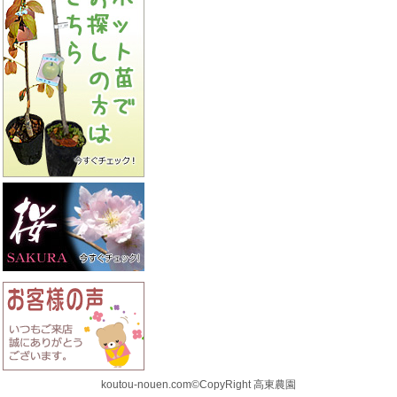
koutou-nouen.com©CopyRight 高東農園