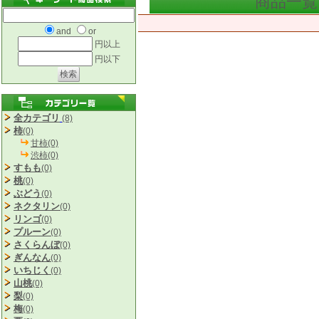
商品一
and
or
円以上
円以下
全カテゴリ
(8)
柿
(0)
甘柿(0)
渋柿(0)
すもも
(0)
桃
(0)
ぶどう
(0)
ネクタリン
(0)
リンゴ
(0)
プルーン
(0)
さくらんぼ
(0)
ぎんなん
(0)
いちじく
(0)
山桃
(0)
梨
(0)
梅
(0)