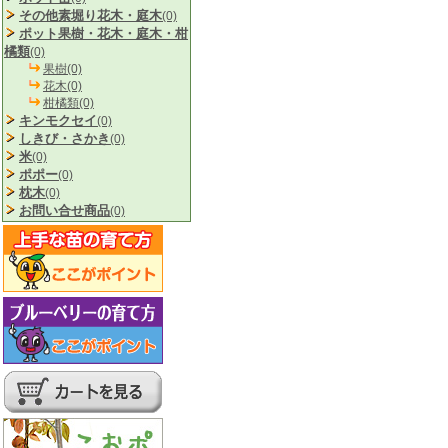
その他素堀り花木・庭木
(0)
ポット果樹・花木・庭木・柑
橘類
(0)
果樹(0)
花木(0)
柑橘類(0)
キンモクセイ
(0)
しきび・さかき
(0)
米
(0)
ポポー
(0)
枕木
(0)
お問い合せ商品
(0)