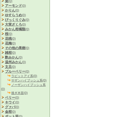
栗
(0)
アーモンド
(0)
かりん
(0)
ゆすらうめ
(0)
びっくりぐみ
(0)
大実ざくろ
(0)
みかん柑橘類
(0)
桜
(0)
花桃
(0)
花梅
(0)
その他の果樹
(0)
雑柑
(0)
酢みかん
(0)
温州みかん
(0)
文旦
(0)
ブルーベリー
(0)
ラビットアイ系(0)
サザンハイブッシュ系(0)
ノーザンハイブッシュ系
(0)
接ぎ木苗(0)
ベリー
(0)
キウイ
(0)
グァバ
(0)
金柑
(0)
ポット苗
(0)