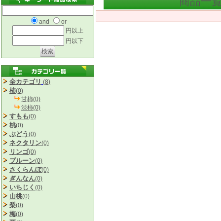
商品一
and
or
円以上
円以下
全カテゴリ
(8)
柿
(0)
甘柿(0)
渋柿(0)
すもも
(0)
桃
(0)
ぶどう
(0)
ネクタリン
(0)
リンゴ
(0)
プルーン
(0)
さくらんぼ
(0)
ぎんなん
(0)
いちじく
(0)
山桃
(0)
梨
(0)
梅
(0)