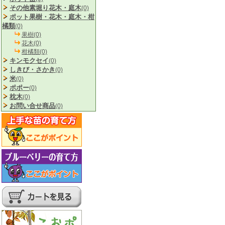
その他素堀り花木・庭木
(0)
ポット果樹・花木・庭木・柑
橘類
(0)
果樹(0)
花木(0)
柑橘類(0)
キンモクセイ
(0)
しきび・さかき
(0)
米
(0)
ポポー
(0)
枕木
(0)
お問い合せ商品
(0)