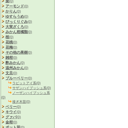
栗
(0)
アーモンド
(0)
かりん
(0)
ゆすらうめ
(0)
びっくりぐみ
(0)
大実ざくろ
(0)
みかん柑橘類
(0)
桜
(0)
花桃
(0)
花梅
(0)
その他の果樹
(0)
雑柑
(0)
酢みかん
(0)
温州みかん
(0)
文旦
(0)
ブルーベリー
(0)
ラビットアイ系(0)
サザンハイブッシュ系(0)
ノーザンハイブッシュ系
(0)
接ぎ木苗(0)
ベリー
(0)
キウイ
(0)
グァバ
(0)
金柑
(0)
ポット苗
(0)