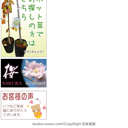
koutou-nouen.com©CopyRight 高東農園