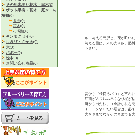
その他素堀り花木・庭木
(0)
ポット果樹・花木・庭木・柑
橘類
(0)
果樹(0)
花木(0)
柑橘類(0)
キンモクセイ
(0)
冬に与える元肥と、花が咲い
しきび・さかき
(0)
与える量は、木の大きさ、肥
米
(0)
下さい。
ポポー
(0)
枕木
(0)
お問い合せ商品
(0)
昔から『桜切るバカ』と言わ
細菌が入り込み易くなり桜が
所から出た枝、（余計な枝を
す！）を切りたい場合は、必
大きさまでならそのままでも