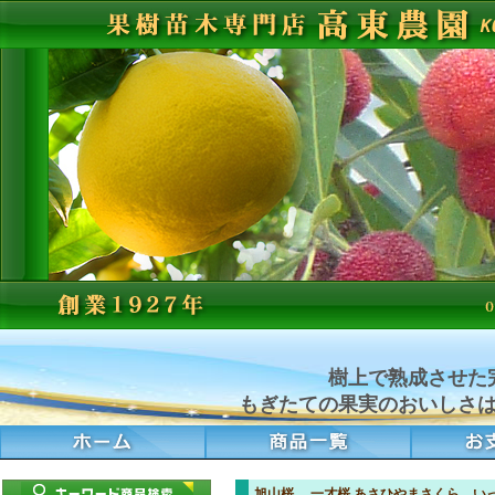
樹上で熟成させた
もぎたての果実のおいしさ
旭山桜 一才桜 あさひやまさくら 