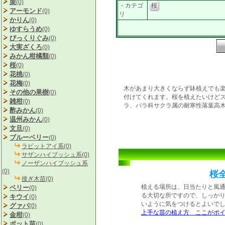
栗
(0)
・カテゴ
桜
アーモンド
(0)
リ
かりん
(0)
ゆすらうめ
(0)
びっくりぐみ
(0)
大実ざくろ
(0)
みかん柑橘類
(0)
桜
(0)
花桃
(0)
花梅
(0)
木があまり大きくならず鉢植えでも
その他の果樹
(0)
付けてくれます。桜を植えたいけど
雑柑
(0)
ラ、バラ科サクラ属の耐寒性落葉高
酢みかん
(0)
温州みかん
(0)
文旦
(0)
ブルーベリー
(0)
ラビットアイ系(0)
サザンハイブッシュ系(0)
ノーザンハイブッシュ系
(0)
桜
接ぎ木苗(0)
植える場所は、日当たりと風
ベリー
(0)
る大切な所ですので、しっか
キウイ
(0)
いように気をつけるとよいで
グァバ
(0)
上手な苗の植え方 ここがポ
金柑
(0)
ポット苗
(0)