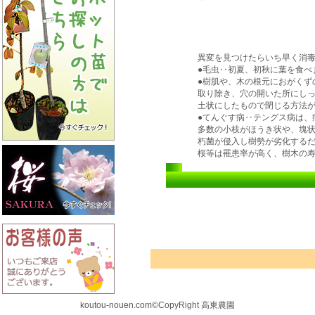
異変を見つけたらいち早く消
●毛虫‥初夏、初秋に葉を食べ
●樹肌や、木の根元におがくず
取り除き、穴の開いた所にし
土状にしたもので閉じる方法
●てんぐす病‥テングス病は、
多数の小枝がほうき状や、塊
朽菌が侵入し樹勢が劣化する
桜等は罹患率が高く、樹木の
koutou-nouen.com©CopyRight 高東農園