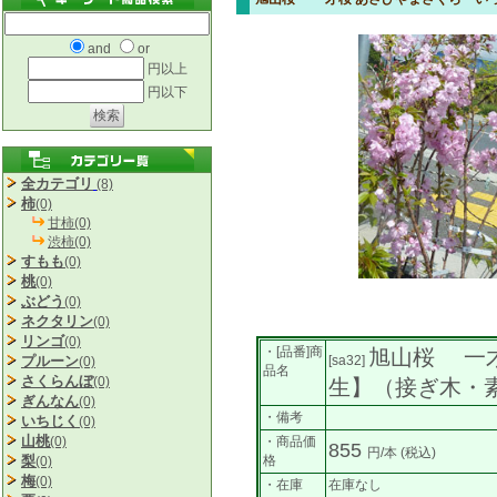
and
or
円以上
円以下
全カテゴリ
(8)
柿
(0)
甘柿(0)
渋柿(0)
すもも
(0)
桃
(0)
ぶどう
(0)
ネクタリン
(0)
リンゴ
(0)
・[品番]商
旭山桜 一
プルーン
[sa32]
(0)
品名
さくらんぼ
(0)
生】（接ぎ木
ぎんなん
(0)
・備考
いちじく
(0)
山桃
(0)
・商品価
855
円/本
(税込)
梨
格
(0)
梅
(0)
・在庫
在庫なし