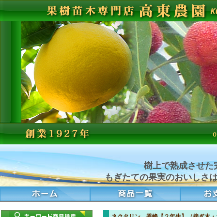
樹上で熟成させた
もぎたての果実のおいしさ
ネクタリン 秀峰【２年生】（接ぎ木・