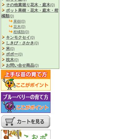
その他素堀り花木・庭木
(0)
ポット果樹・花木・庭木・柑
橘類
(0)
果樹(0)
花木(0)
柑橘類(0)
キンモクセイ
(0)
しきび・さかき
(0)
米
(0)
ポポー
(0)
枕木
(0)
お問い合せ商品
(0)