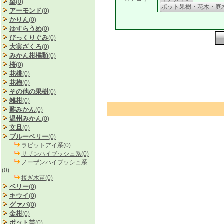
栗
(0)
ポット果樹・花木・庭
アーモンド
(0)
かりん
(0)
ゆすらうめ
(0)
びっくりぐみ
(0)
大実ざくろ
(0)
みかん柑橘類
(0)
桜
(0)
花桃
(0)
花梅
(0)
その他の果樹
(0)
雑柑
(0)
酢みかん
(0)
温州みかん
(0)
文旦
(0)
ブルーベリー
(0)
ラビットアイ系(0)
サザンハイブッシュ系(0)
ノーザンハイブッシュ系
(0)
接ぎ木苗(0)
ベリー
(0)
キウイ
(0)
グァバ
(0)
金柑
(0)
ポット苗
(0)