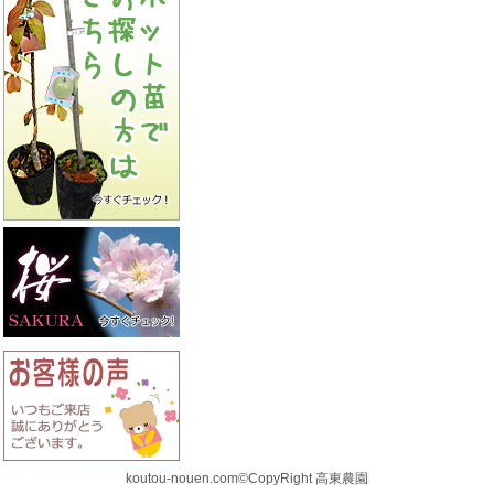
koutou-nouen.com©CopyRight 高東農園