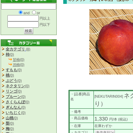
and
or
円以上
円以下
全カテゴリ
(8)
柿
(0)
甘柿(0)
渋柿(0)
すもも
(0)
桃
(0)
ぶどう
(0)
ネクタリン
(0)
リンゴ
(0)
・[品番]商品
ネ
プルーン
[NEKUTARIN004]
(0)
名
さくらんぼ
(0)
り）
ぎんなん
(0)
・備考
いちじく
(0)
山桃
1,330
(0)
・商品価格
円/本
(税込)
梨
(0)
・在庫
在庫わずか
梅
(0)
・カテゴリ
ネクタリン