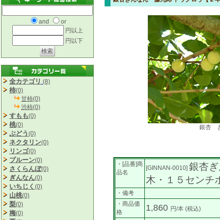
and
or
円以上
円以下
全カテゴリ
(8)
柿
(0)
甘柿(0)
渋柿(0)
すもも
(0)
桃
(0)
銀杏 
ぶどう
(0)
ネクタリン
(0)
リンゴ
(0)
プルーン
(0)
・[品番]商
銀杏ぎ
[GINNAN-0010]
さくらんぼ
(0)
品名
ぎんなん
(0)
木・１５センチ
いちじく
(0)
・備考
山桃
(0)
梨
・商品価
(0)
1,860
円/本
(税込)
格
梅
(0)