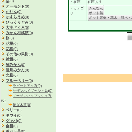
栗
(0)
・在庫
在庫あり
アーモンド
(0)
・カテゴ
ぎんなん
かりん
(0)
ポット苗
リ
ゆすらうめ
(0)
ポット果樹・花木・庭木・
びっくりぐみ
(0)
大実ざくろ
(0)
みかん柑橘類
(0)
桜
(0)
花桃
(0)
花梅
(0)
その他の果樹
(0)
雑柑
(0)
酢みかん
(0)
温州みかん
(0)
文旦
(0)
ブルーベリー
(0)
ラビットアイ系(0)
サザンハイブッシュ系(0)
ノーザンハイブッシュ系
(0)
接ぎ木苗(0)
ベリー
(0)
キウイ
(0)
グァバ
(0)
金柑
(0)
ポット苗
(0)