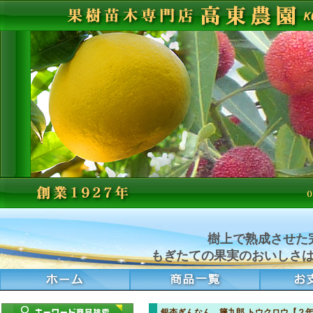
樹上で熟成させた
もぎたての果実のおいしさ
銀杏ぎんなん 籐九郎 トウクロウ【２