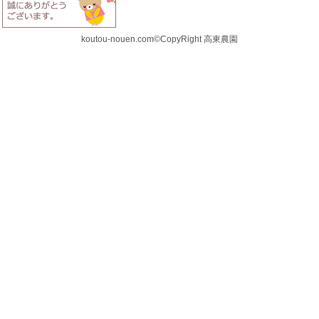
koutou-nouen.com©CopyRight 高東農園