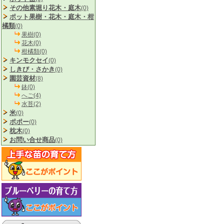
その他素堀り花木・庭木
(0)
ポット果樹・花木・庭木・柑
橘類
(0)
果樹(0)
花木(0)
柑橘類(0)
キンモクセイ
(0)
しきび・さかき
(0)
園芸資材
(8)
鉢(0)
へご(4)
水苔(2)
米
(0)
ポポー
(0)
枕木
(0)
お問い合せ商品
(0)